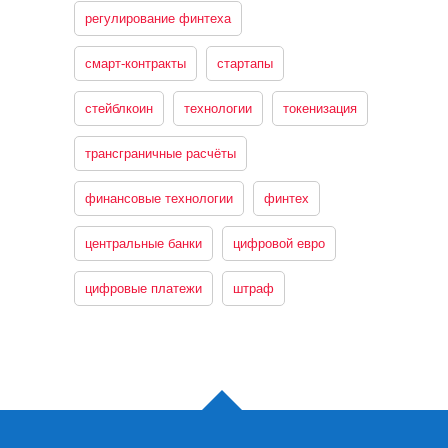
регулирование финтеха
смарт-контракты
стартапы
стейблкоин
технологии
токенизация
трансграничные расчёты
финансовые технологии
финтех
центральные банки
цифровой евро
цифровые платежи
штраф