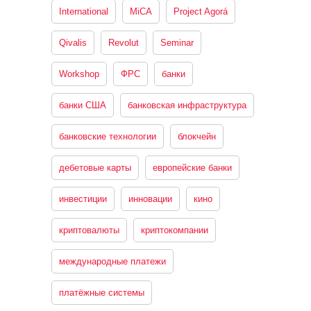
International
MiCA
Project Agorá
Qivalis
Revolut
Seminar
Workshop
ФРС
банки
банки США
банковская инфраструктура
банковские технологии
блокчейн
дебетовые карты
европейские банки
инвестиции
инновации
кино
криптовалюты
криптокомпании
международные платежи
платёжные системы