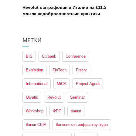
Revolut оштрафован в Италии на €11,5
млн за недобросовестные практики
МЕТКИ
BIS
Citibank
Conference
Exhibition
FinTech
Fiserv
International
MiCA
Project Agorá
Qivalis
Revolut
Seminar
Workshop
ФРС
банки
банки США
банковская инфраструктура