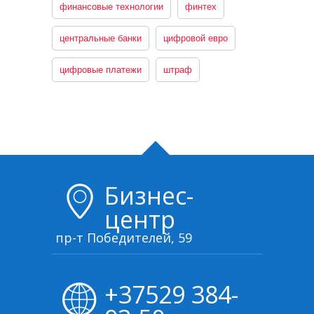
финансовые технологии
финтех
центральные банки
цифровой евро
цифровые платежи
штраф
Бизнес-
центр
пр-т Победителей, 59
+37529 384-