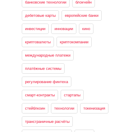
банковские технологии
блокчейн
дебетовые карты
европейские банки
инвестиции
инновации
кино
криптовалюты
криптокомпании
международные платежи
платёжные системы
регулирование финтеха
смарт-контракты
стартапы
стейблкоин
технологии
токенизация
трансграничные расчёты