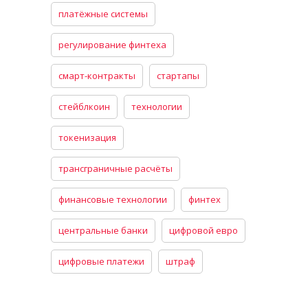
платёжные системы
регулирование финтеха
смарт-контракты
стартапы
стейблкоин
технологии
токенизация
трансграничные расчёты
финансовые технологии
финтех
центральные банки
цифровой евро
цифровые платежи
штраф