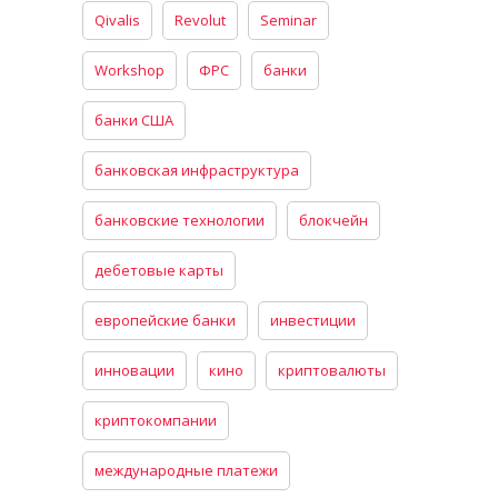
Qivalis
Revolut
Seminar
Workshop
ФРС
банки
банки США
банковская инфраструктура
банковские технологии
блокчейн
дебетовые карты
европейские банки
инвестиции
инновации
кино
криптовалюты
криптокомпании
международные платежи