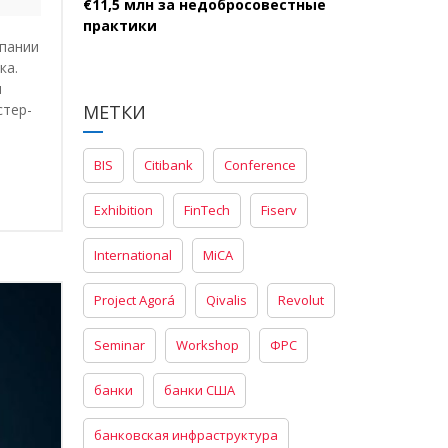
€11,5 млн за недобросовестные
практики
мпании
ка.
н
стер-
МЕТКИ
BIS
Citibank
Conference
Exhibition
FinTech
Fiserv
International
MiCA
Project Agorá
Qivalis
Revolut
Seminar
Workshop
ФРС
банки
банки США
банковская инфраструктура