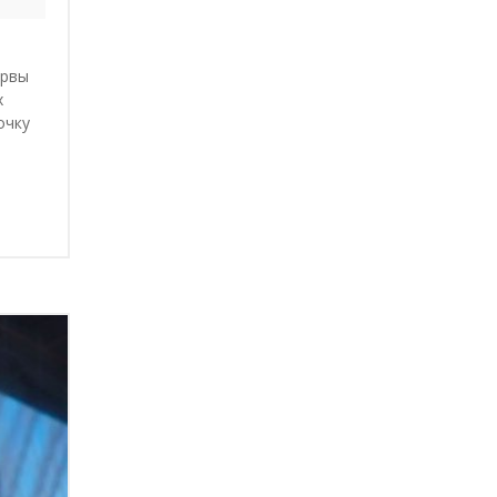
ервы
х
очку