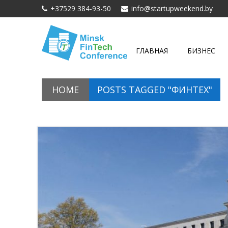
+37529 384-93-50
info@startupweekend.by
ГЛАВНАЯ
БИЗНЕС
HOME
POSTS TAGGED "ФИНТЕХ"