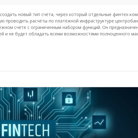
создать новый тип счёта, через который отдельные финтех-ко
мую проводить расчёты по платёжной инфраструктуре центробан
ёжном счёте с ограниченным набором функций. Он предназначе
ей и не будет обладать всеми возможностями полноценного ма