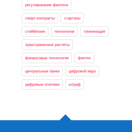
регулирование финтеха
смарт-контракты
стартапы
стейблкоин
технологии
токенизация
трансграничные расчёты
финансовые технологии
финтех
центральные банки
цифровой евро
цифровые платежи
штраф