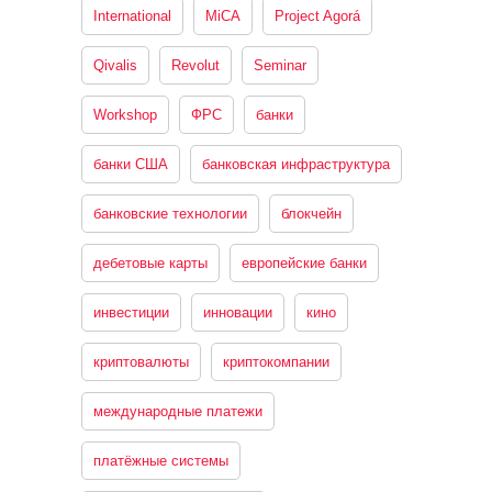
International
MiCA
Project Agorá
Qivalis
Revolut
Seminar
Workshop
ФРС
банки
банки США
банковская инфраструктура
банковские технологии
блокчейн
дебетовые карты
европейские банки
инвестиции
инновации
кино
криптовалюты
криптокомпании
международные платежи
платёжные системы