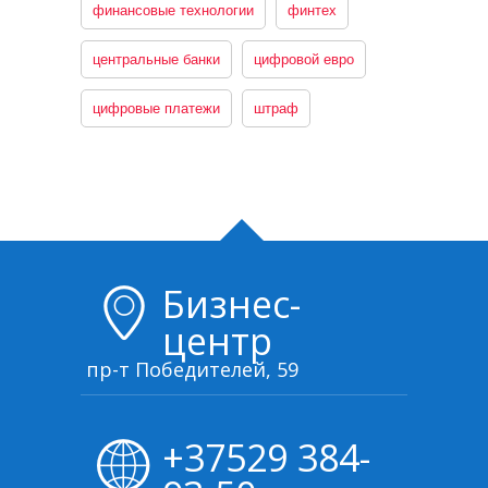
финансовые технологии
финтех
центральные банки
цифровой евро
цифровые платежи
штраф
Бизнес-
центр
пр-т Победителей, 59
+37529 384-