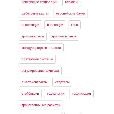
банковские технологии
блокчейн
дебетовые карты
европейские банки
инвестиции
инновации
кино
криптовалюты
криптокомпании
международные платежи
платёжные системы
регулирование финтеха
смарт-контракты
стартапы
стейблкоин
технологии
токенизация
трансграничные расчёты