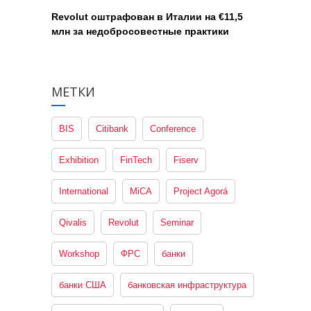
Revolut оштрафован в Италии на €11,5
млн за недобросовестные практики
МЕТКИ
BIS
Citibank
Conference
Exhibition
FinTech
Fiserv
International
MiCA
Project Agorá
Qivalis
Revolut
Seminar
Workshop
ФРС
банки
банки США
банковская инфраструктура