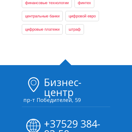
финансовые технологии
финтех
центральные банки
цифровой евро
цифровые платежи
штраф
Бизнес-
центр
пр-т Победителей, 59
+37529 384-