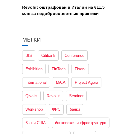
Revolut оштрафован в Италии на €11,5
млн за недобросовестные практики
МЕТКИ
BIS
Citibank
Conference
Exhibition
FinTech
Fiserv
International
MiCA
Project Agorá
Qivalis
Revolut
Seminar
Workshop
ФРС
банки
банки США
банковская инфраструктура