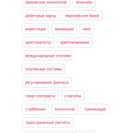
банковские технологии
блокчейн
дебетовые карты
европейские банки
инвестиции
инновации
кино
криптовалюты
криптокомпании
международные платежи
платёжные системы
регулирование финтеха
смарт-контракты
стартапы
стейблкоин
технологии
токенизация
трансграничные расчёты