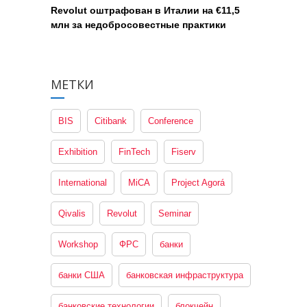
Revolut оштрафован в Италии на €11,5
млн за недобросовестные практики
МЕТКИ
BIS
Citibank
Conference
Exhibition
FinTech
Fiserv
International
MiCA
Project Agorá
Qivalis
Revolut
Seminar
Workshop
ФРС
банки
банки США
банковская инфраструктура
банковские технологии
блокчейн