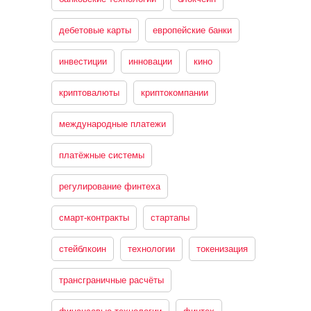
дебетовые карты
европейские банки
инвестиции
инновации
кино
криптовалюты
криптокомпании
международные платежи
платёжные системы
регулирование финтеха
смарт-контракты
стартапы
стейблкоин
технологии
токенизация
трансграничные расчёты