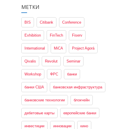
МЕТКИ
BIS
Citibank
Conference
Exhibition
FinTech
Fiserv
International
MiCA
Project Agorá
Qivalis
Revolut
Seminar
Workshop
ФРС
банки
банки США
банковская инфраструктура
банковские технологии
блокчейн
дебетовые карты
европейские банки
инвестиции
инновации
кино