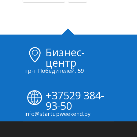
Бизнес-
центр
пр-т Победителей, 59
+37529 384-
93-50
info@startupweekend.by