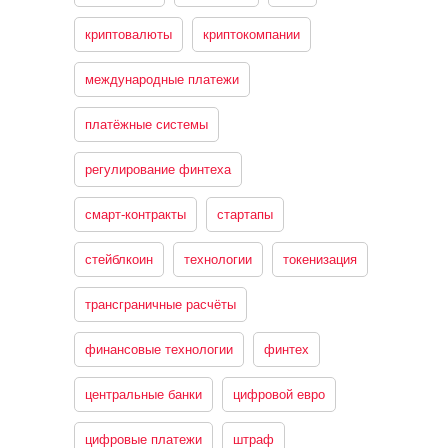
криптовалюты
криптокомпании
международные платежи
платёжные системы
регулирование финтеха
смарт-контракты
стартапы
стейблкоин
технологии
токенизация
трансграничные расчёты
финансовые технологии
финтех
центральные банки
цифровой евро
цифровые платежи
штраф