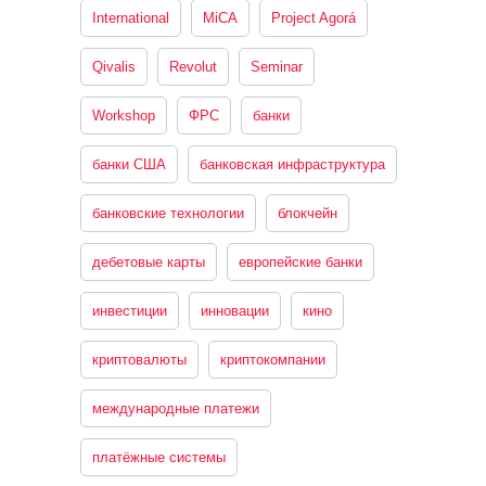
International
MiCA
Project Agorá
Qivalis
Revolut
Seminar
Workshop
ФРС
банки
банки США
банковская инфраструктура
банковские технологии
блокчейн
дебетовые карты
европейские банки
инвестиции
инновации
кино
криптовалюты
криптокомпании
международные платежи
платёжные системы