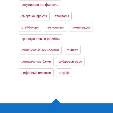
регулирование финтеха
смарт-контракты
стартапы
стейблкоин
технологии
токенизация
трансграничные расчёты
финансовые технологии
финтех
центральные банки
цифровой евро
цифровые платежи
штраф