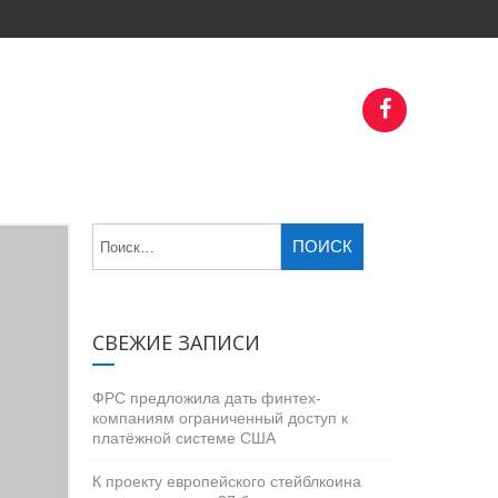
СВЕЖИЕ ЗАПИСИ
ФРС предложила дать финтех-
компаниям ограниченный доступ к
платёжной системе США
К проекту европейского стейблкоина