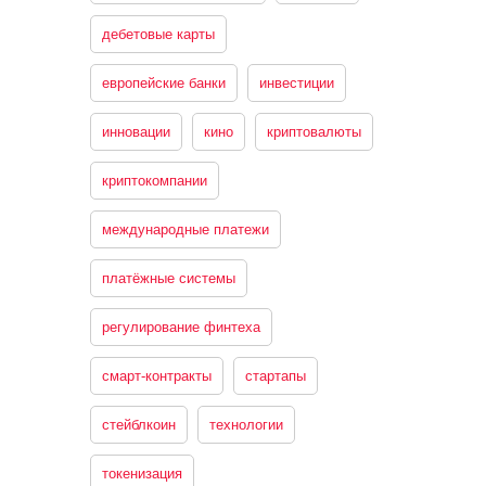
дебетовые карты
европейские банки
инвестиции
инновации
кино
криптовалюты
криптокомпании
международные платежи
платёжные системы
регулирование финтеха
смарт-контракты
стартапы
стейблкоин
технологии
токенизация