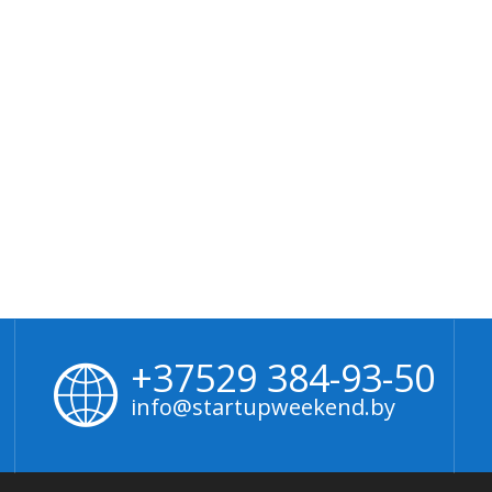
+37529 384-93-50
info@startupweekend.by