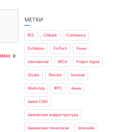
МЕТКИ
BIS
Citibank
Conference
Exhibition
FinTech
Fiserv
амма
International
MiCA
Project Agorá
Qivalis
Revolut
Seminar
Workshop
ФРС
банки
банки США
банковская инфраструктура
банковские технологии
блокчейн