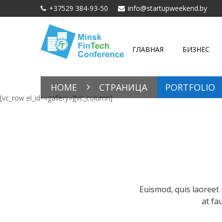
+37529 384-93-50
info@startupweekend.by
ГЛАВНАЯ
БИЗНЕС
HOME
СТРАНИЦА
PORTFOLIO
[vc_row el_id=»gallery»][vc_column]
Euismod, quis laoreet 
at fa