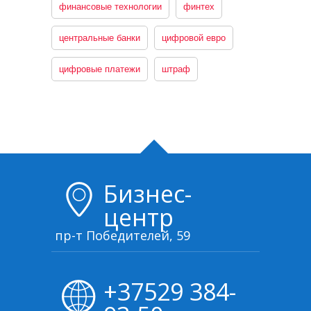
финансовые технологии
финтех
центральные банки
цифровой евро
цифровые платежи
штраф
Бизнес-
центр
пр-т Победителей, 59
+37529 384-