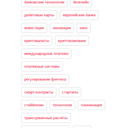
банковские технологии
блокчейн
дебетовые карты
европейские банки
инвестиции
инновации
кино
криптовалюты
криптокомпании
международные платежи
платёжные системы
регулирование финтеха
смарт-контракты
стартапы
стейблкоин
технологии
токенизация
трансграничные расчёты