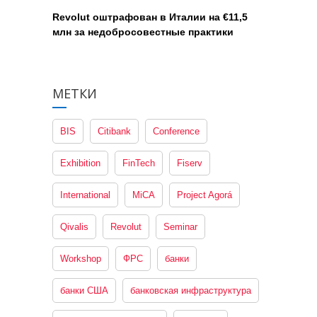
Revolut оштрафован в Италии на €11,5
млн за недобросовестные практики
МЕТКИ
BIS
Citibank
Conference
Exhibition
FinTech
Fiserv
International
MiCA
Project Agorá
Qivalis
Revolut
Seminar
Workshop
ФРС
банки
банки США
банковская инфраструктура