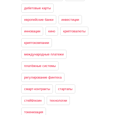
дебетовые карты
европейские банки
инвестиции
инновации
кино
криптовалюты
криптокомпании
международные платежи
платёжные системы
регулирование финтеха
смарт-контракты
стартапы
стейблкоин
технологии
токенизация