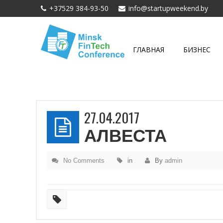
+37529 384-93-50
info@startupweekend.by
ГЛАВНАЯ
БИЗНЕС
27.04.2017
АЛВЕСТА
No Comments
in
By
admin