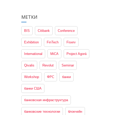
МЕТКИ
BIS
Citibank
Conference
Exhibition
FinTech
Fiserv
International
MiCA
Project Agorá
Qivalis
Revolut
Seminar
Workshop
ФРС
банки
банки США
банковская инфраструктура
банковские технологии
блокчейн